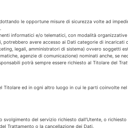
i adottando le opportune misure di sicurezza volte ad impedir
.
enti informatici e/o telematici, con modalità organizzative
casi, potrebbero avere accesso ai Dati categorie di incaricati 
ing, legali, amministratori di sistema) ovvero soggetti ester
nformatiche, agenzie di comunicazione) nominati anche, se n
sponsabili potrà sempre essere richiesto al Titolare del Tra
l Titolare ed in ogni altro luogo in cui le parti coinvolte nel
lo svolgimento del servizio richiesto dall’Utente, o richiesto
del Trattamento o la cancellazione dei Dati.